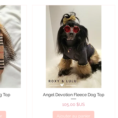
Aperçu rapide
g Top
Angel Devotion Fleece Dog Top
Prix
105,00 $US
er
Ajouter au panier