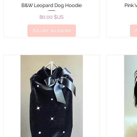
Aperçu rapide
B&W Leopard Dog Hoodie
Pink 
Prix
80,00 $US
Ajouter au panier
A