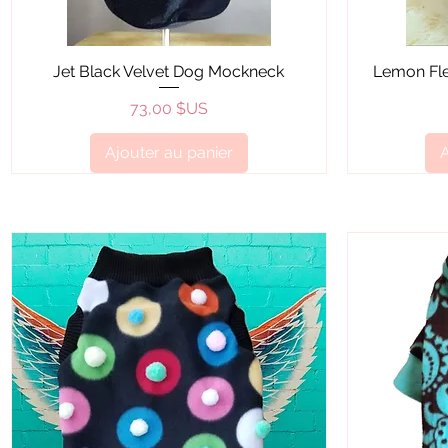
Aperçu rapide
Jet Black Velvet Dog Mockneck
Lemon Fle
Prix
73,00 $US
Ajouter au panier
A