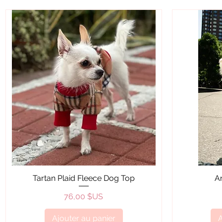
Aperçu rapide
Tartan Plaid Fleece Dog Top
A
Prix
76,00 $US
Ajouter au panier
A