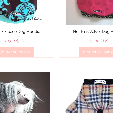
Aperçu rapide
Aperçu rapide
k Fleece Dog Hoodie
Hot Pink Velvet Dog 
Prix
Prix
70,00 $US
65,00 $US
jouter au panier
Ajouter au pani