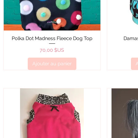
Aperçu rapide
Polka Dot Madness Fleece Dog Top
Damas
Prix
70,00 $US
Ajouter au panier
A